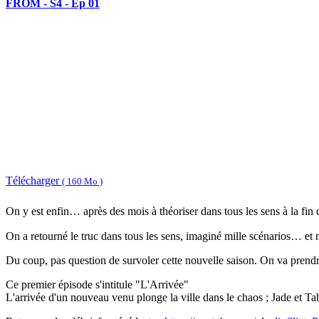
FROM - S4 - Ep 01
Télécharger
( 160 Mo )
On y est enfin… après des mois à théoriser dans tous les sens à la fin
On a retourné le truc dans tous les sens, imaginé mille scénarios… et
Du coup, pas question de survoler cette nouvelle saison. On va prendr
Ce premier épisode s'intitule "L'Arrivée"
L'arrivée d'un nouveau venu plonge la ville dans le chaos ; Jade et Tab