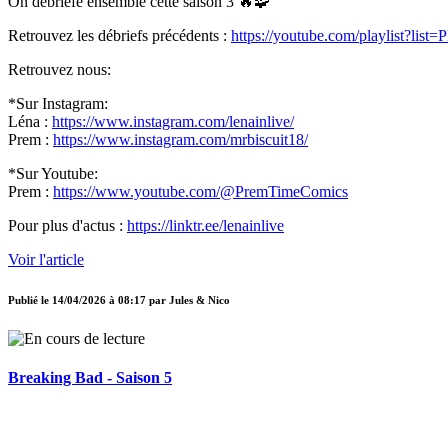
On débriefe ensemble cette saison 3 🔥🧩
Retrouvez les débriefs précédents :
https://youtube.com/playlist
Retrouvez nous:
*Sur Instagram:
Léna :
https://www.instagram.com/lenainlive/
Prem :
https://www.instagram.com/mrbiscuit18/
*Sur Youtube:
Prem :
https://www.youtube.com/@PremTimeComics
Pour plus d'actus :
https://linktr.ee/lenainlive
Voir l'article
Publié le
14/04/2026 à 08:17
par
Jules & Nico
Breaking Bad - Saison 5