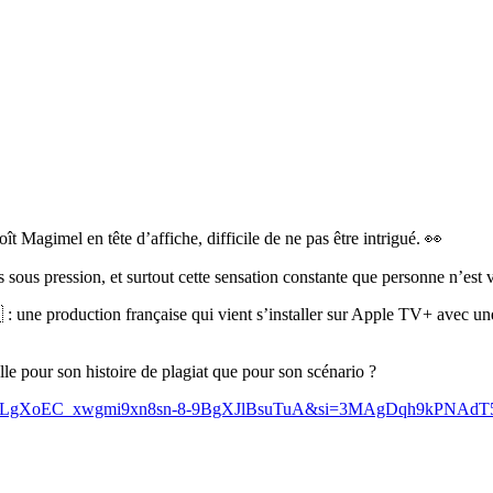
 Magimel en tête d’affiche, difficile de ne pas être intrigué. 👀
 sous pression, et surtout cette sensation constante que personne n’est 
🇷 : une production française qui vient s’installer sur Apple TV+ avec 
elle pour son histoire de plagiat que pour son scénario ?
?list=PLgXoEC_xwgmi9xn8sn-8-9BgXJlBsuTuA&si=3MAgDqh9kPNAdT