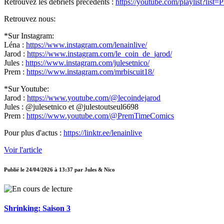
Retrouvez les débriefs précédents :
https://youtube.com/playlist
Retrouvez nous:
*Sur Instagram:
Léna :
https://www.instagram.com/lenainlive/
Jarod :
https://www.instagram.com/le_coin_de_jarod/
Jules :
https://www.instagram.com/julesetnico/
Prem :
https://www.instagram.com/mrbiscuit18/
*Sur Youtube:
Jarod :
https://www.youtube.com/@lecoindejarod
Jules : @julesetnico et @julestoutseul6698
Prem :
https://www.youtube.com/@PremTimeComics
Pour plus d'actus :
https://linktr.ee/lenainlive
Voir l'article
Publié le
24/04/2026 à 13:37
par
Jules & Nico
Shrinking: Saison 3