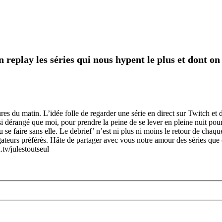
en replay les séries qui nous hypent le plus et dont
 du matin. L’idée folle de regarder une série en direct sur Twitch et de
dérangé que moi, pour prendre la peine de se lever en pleine nuit pour r
e faire sans elle. Le debrief’ n’est ni plus ni moins le retour de chaqu
gateurs préférés. Hâte de partager avec vous notre amour des séries qu
tv/julestoutseul