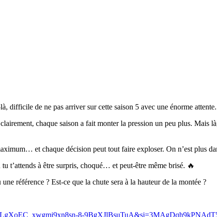
à, difficile de ne pas arriver sur cette saison 5 avec une énorme attente
airement, chaque saison a fait monter la pression un peu plus. Mais là, 
r maximum… et chaque décision peut tout faire exploser. On n’est plus d
 tu t’attends à être surpris, choqué… et peut-être même brisé. 🔥
u une référence ? Est-ce que la chute sera à la hauteur de la montée ?
?list=PLgXoEC_xwgmi9xn8sn-8-9BgXJlBsuTuA&si=3MAgDqh9kPNAdT