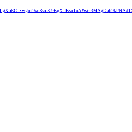
?list=PLgXoEC_xwgmi9xn8sn-8-9BgXJlBsuTuA&si=3MAgDqh9kPNAdT