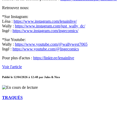
Retrouvez nous:
*Sur Instagram:
Léna :
https://www.instagram.com/lenainlive/
Wally :
https://www.instagram.com/just_wally_dc/
Ingé :
https://www.instagram.com/ingecomics/
*Sur Youtube:
Wally :
https://www.youtube.com/@wallywest7065
Ingé :
https://www.youtube.com/@Ingecomics
Pour plus d'actus :
https://linktr.ee/lenainlive
Voir l'article
Publié le
12/04/2026 à 12:48
par
Jules & Nico
TRAQUÉS