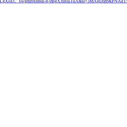
?list=PLgXoEC_xwgmi9xn8sn-8-9BgXJlBsuTuA&si=3MAgDqh9kPNAdT